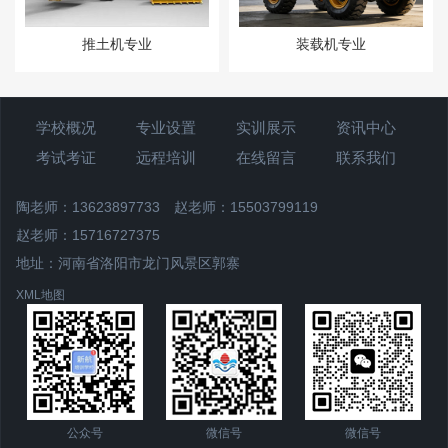
推土机专业
装载机专业
学校概况
专业设置
实训展示
资讯中心
考试考证
远程培训
在线留言
联系我们
陶老师：13623897733
赵老师：15503799119
赵老师：15716727375
地址：河南省洛阳市龙门风景区郭寨
XML地图
公众号
微信号
微信号