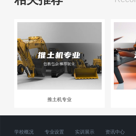
推土机专业
学校概况
专业设置
实训展示
资讯中心