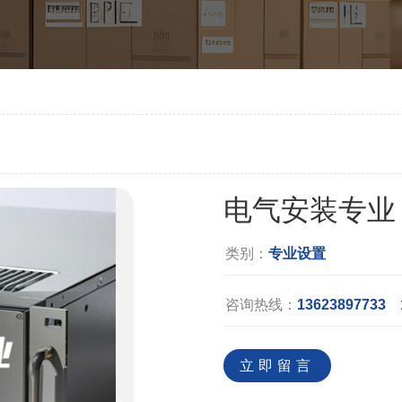
电气安装专业
类别：
专业设置
咨询热线：
13623897733 
立即留言