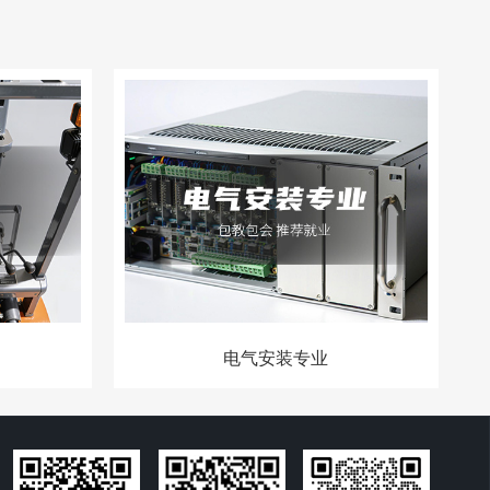
电气安装专业